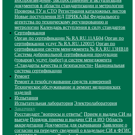
Воспроизведение, распространение и актуализация
документов в области стандартизации и метрологии
Проверка ТУ и СТО
Регистрация каталожных листов
Новые поступления НД
ПРИКАЗЫ Федерального
агентства по техническому регулированию и
метрологии
Календарь вступления в силу стандартов
Сертификация
Орган по сертификации № RA RU.11АБ04
Орган по
сертификации услуг № RA.RU.120015
Орган по
сертификации систем менеджмента № RA.RU.13HB18
Система добровольной сертификации продукции
(товаров), услуг (работ) и систем менеджмента
«Стандарты качества и безопасности»
Национальная
система сертификации
Ремонт
Ремонт и техобслуживание средств измерений
Техническое обслуживание и ремонт медицинских
изделий
Испытания
Испытательная лаборатория
Электролаборатория
Заказчику
Росстандарт "вопросы и ответы"
Прием и выдача СИ на
выезде
Порядок приема и выдачи СИ и ИО
Область
аккредитации
Документы для скачивания
Заявление о
согласии на передачу сведений о владельце СИ в ФГИС