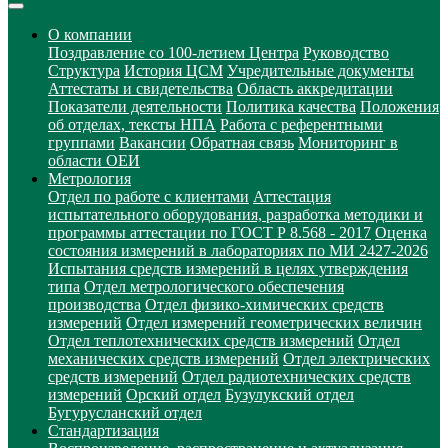
О компании
Поздравление со 100-летием Центра
Руководство
Структура
История ЦСМ
Учредительные документы
Аттестаты и свидетельства
Область аккредитации
Показатели деятельности
Политика качества
Положения
об отделах, тексты НПА
Работа с референтными
группами
Вакансии
Обратная связь
Мониторинг в
области ОЕИ
Метрология
Отдел по работе с клиентами
Аттестация
испытательного оборудования, разработка методики и
программы аттестации по ГОСТ Р 8.568 - 2017
Оценка
состояния измерений в лабораториях по МИ 2427-2026
Испытания средств измерений в целях утверждения
типа
Отдел метрологического обеспечения
производства
Отдел физико-химических средств
измерений
Отдел измерений геометрических величин
Отдел теплотехнических средств измерений
Отдел
механических средств измерений
Отдел электрических
средств измерений
Отдел радиотехнических средств
измерений
Орский отдел
Бузулукский отдел
Бугурусланский отдел
Стандартизация