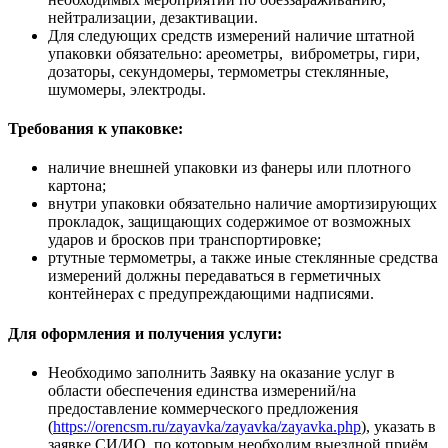
нейтрализации, дезактивации.
Для следующих средств измерений наличие штатной
упаковки обязательно: ареометры, виброметры, гири,
дозаторы, секундомеры, термометры стеклянные,
шумомеры, электроды.
Требования к упаковке:
наличие внешней упаковки из фанеры или плотного
картона;
внутри упаковки обязательно наличие амортизирующих
прокладок, защищающих содержимое от возможных
ударов и бросков при транспортировке;
ртутные термометры, а также иные стеклянные средства
измерений должны передаваться в герметичных
контейнерах с предупреждающими надписями.
Для оформления и получения услуги:
Необходимо заполнить Заявку на оказание услуг в
области обеспечения единства измерений/на
предоставление коммерческого предложения
(
https://orencsm.ru/zayavka/zayavka/zayavka.php
), указать в
заявке СИ/ИО, по которым необходим выездной приём