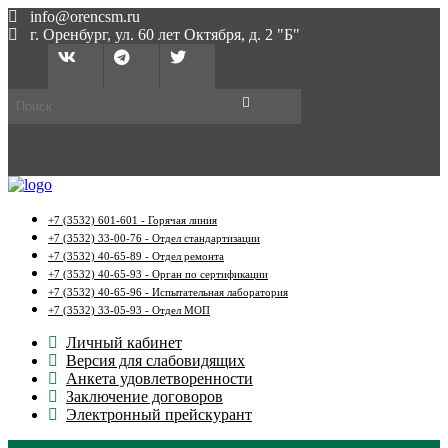
info@orencsm.ru
г. Оренбург, ул. 60 лет Октября, д. 2 "Б"
+7 (3532) 601-601 - Горячая линия
+7 (3532) 33-00-76 - Отдел стандартизации
+7 (3532) 40-65-89 - Отдел ремонта
+7 (3532) 40-65-93 - Орган по сертификации
+7 (3532) 40-65-96 - Испытательная лаборатория
+7 (3532) 33-05-93 - Отдел МОП
Личный кабинет
Версия для слабовидящих
Анкета удовлетворенности
Заключение договоров
Электронный прейскурант