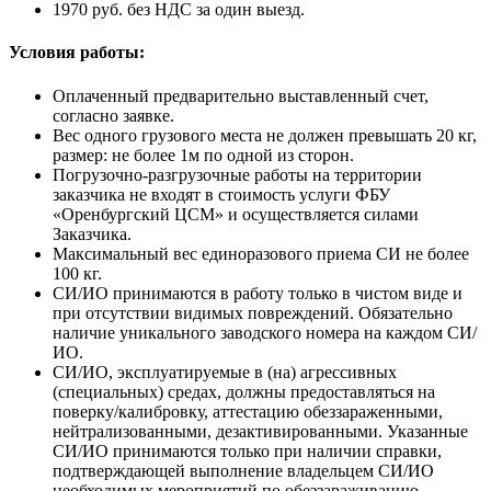
1970 руб. без НДС за один выезд.
Условия работы:
Оплаченный предварительно выставленный счет,
согласно заявке.
Вес одного грузового места не должен превышать 20 кг,
размер: не более 1м по одной из сторон.
Погрузочно-разгрузочные работы на территории
заказчика не входят в стоимость услуги ФБУ
«Оренбургский ЦСМ» и осуществляется силами
Заказчика.
Максимальный вес единоразового приема СИ не более
100 кг.
СИ/ИО принимаются в работу только в чистом виде и
при отсутствии видимых повреждений. Обязательно
наличие уникального заводского номера на каждом СИ/
ИО.
СИ/ИО, эксплуатируемые в (на) агрессивных
(специальных) средах, должны предоставляться на
поверку/калибровку, аттестацию обеззараженными,
нейтрализованными, дезактивированными. Указанные
СИ/ИО принимаются только при наличии справки,
подтверждающей выполнение владельцем СИ/ИО
необходимых мероприятий по обеззараживанию,