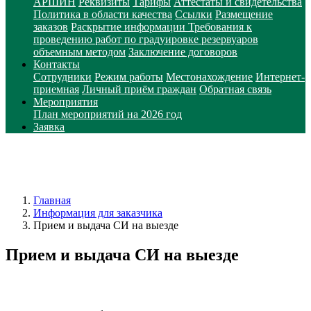
АРШИН
Реквизиты
Тарифы
Аттестаты и свидетельства
Политика в области качества
Ссылки
Размещение
заказов
Раскрытие информации
Требования к
проведению работ по градуировке резервуаров
объемным методом
Заключение договоров
Контакты
Сотрудники
Режим работы
Местонахождение
Интернет-
приемная
Личный приём граждан
Обратная связь
Мероприятия
План мероприятий на 2026 год
Заявка
Главная
Информация для заказчика
Прием и выдача СИ на выезде
Прием и выдача СИ на выезде