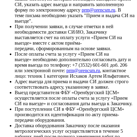
СИ, указать адрес выезда и направить заполненную
форму по электронному адресу
prm@orencsm.ru
. В
теме письма необходимо указать "Прием и выдача СИ на
выезде".
При получении заявки, в случае отметки в ней
необходимости доставки СИ/ИО, Заказчику
выставляется счет на оплату услуги «Прием СИ на
выезде» вместе с актом приёма-
передачи, сформированным на основе заявки.
После оплаты счета за услугу «Прием СИ на
выезде» необходимо дополнительно согласовать дату и
время выезда по телефону: +7 (3532) 601-601 доб. 206
или электронной почте:
prm@orencsm.ru
, контактное
лицо: техник 1 категории Исхаков Артем Ильфатович.
Адрес выезда для приема и выдачи СИ должен строго
соответствовать адресу, указанному в заявке.
Выезд представителя ФБУ «Оренбургский ЦСМ»
осуществляется после оплаты счета за услугу «Прием
СИ на выезде» и согласования даты выезда к Заказчику.
При поступлении СИ в ФБУ «Оренбургский ЦСМ»
производится их идентификация по акту приема-
передачи оборудования.
Доставка оборудования Заказчику после оказания
метрологических услуг осуществляется в течение 5
рабочих дней после полного завершения работ по