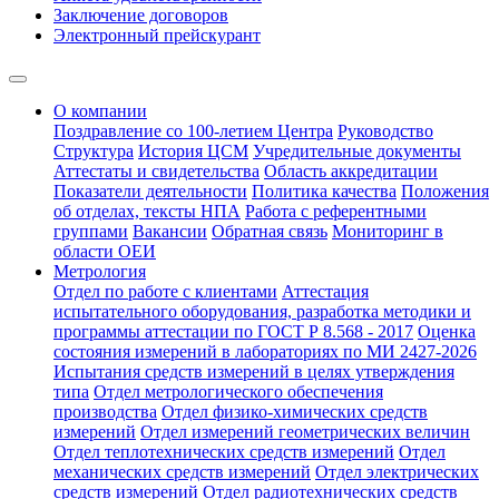
Заключение договоров
Электронный прейскурант
О компании
Поздравление со 100-летием Центра
Руководство
Структура
История ЦСМ
Учредительные документы
Аттестаты и свидетельства
Область аккредитации
Показатели деятельности
Политика качества
Положения
об отделах, тексты НПА
Работа с референтными
группами
Вакансии
Обратная связь
Мониторинг в
области ОЕИ
Метрология
Отдел по работе с клиентами
Аттестация
испытательного оборудования, разработка методики и
программы аттестации по ГОСТ Р 8.568 - 2017
Оценка
состояния измерений в лабораториях по МИ 2427-2026
Испытания средств измерений в целях утверждения
типа
Отдел метрологического обеспечения
производства
Отдел физико-химических средств
измерений
Отдел измерений геометрических величин
Отдел теплотехнических средств измерений
Отдел
механических средств измерений
Отдел электрических
средств измерений
Отдел радиотехнических средств