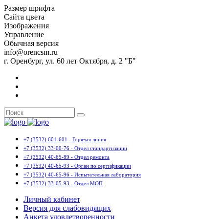
Размер шрифта
Сайта цвета
Изображения
Управление
Обычная версия
info@orencsm.ru
г. Оренбург, ул. 60 лет Октября, д. 2 "Б"
+7 (3532) 601-601 - Горячая линия
+7 (3532) 33-00-76 - Отдел стандартизации
+7 (3532) 40-65-89 - Отдел ремонта
+7 (3532) 40-65-93 - Орган по сертификации
+7 (3532) 40-65-96 - Испытательная лаборатория
+7 (3532) 33-05-93 - Отдел МОП
Личный кабинет
Версия для слабовидящих
Анкета удовлетворенности