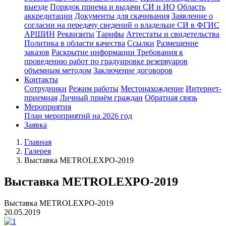
выезде
Порядок приема и выдачи СИ и ИО
Область
аккредитации
Документы для скачивания
Заявление о
согласии на передачу сведений о владельце СИ в ФГИС
АРШИН
Реквизиты
Тарифы
Аттестаты и свидетельства
Политика в области качества
Ссылки
Размещение
заказов
Раскрытие информации
Требования к
проведению работ по градуировке резервуаров
объемным методом
Заключение договоров
Контакты
Сотрудники
Режим работы
Местонахождение
Интернет-
приемная
Личный приём граждан
Обратная связь
Мероприятия
План мероприятий на 2026 год
Заявка
Главная
Галерея
Выставка METROLEXPO-2019
Выставка METROLEXPO-2019
Выставка METROLEXPO-2019
20.05.2019