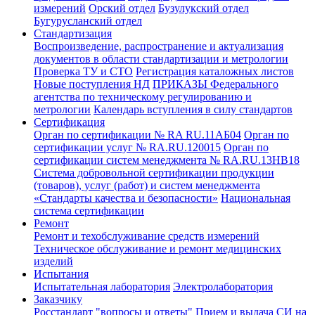
измерений
Орский отдел
Бузулукский отдел
Бугурусланский отдел
Стандартизация
Воспроизведение, распространение и актуализация
документов в области стандартизации и метрологии
Проверка ТУ и СТО
Регистрация каталожных листов
Новые поступления НД
ПРИКАЗЫ Федерального
агентства по техническому регулированию и
метрологии
Календарь вступления в силу стандартов
Сертификация
Орган по сертификации № RA RU.11АБ04
Орган по
сертификации услуг № RA.RU.120015
Орган по
сертификации систем менеджмента № RA.RU.13HB18
Система добровольной сертификации продукции
(товаров), услуг (работ) и систем менеджмента
«Стандарты качества и безопасности»
Национальная
система сертификации
Ремонт
Ремонт и техобслуживание средств измерений
Техническое обслуживание и ремонт медицинских
изделий
Испытания
Испытательная лаборатория
Электролаборатория
Заказчику
Росстандарт "вопросы и ответы"
Прием и выдача СИ на