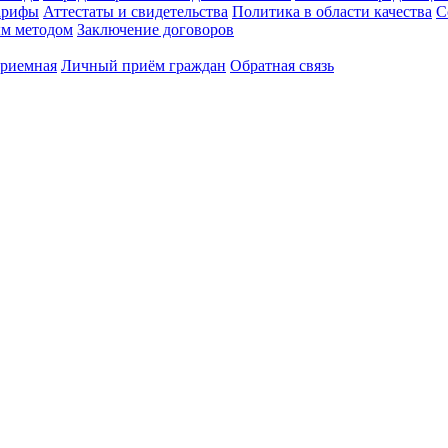
арифы
Аттестаты и свидетельства
Политика в области качества
С
ым методом
Заключение договоров
приемная
Личный приём граждан
Обратная связь