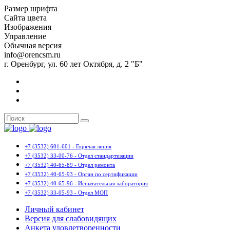
Размер шрифта
Сайта цвета
Изображения
Управление
Обычная версия
info@orencsm.ru
г. Оренбург, ул. 60 лет Октября, д. 2 "Б"
+7 (3532) 601-601 - Горячая линия
+7 (3532) 33-00-76 - Отдел стандартизации
+7 (3532) 40-65-89 - Отдел ремонта
+7 (3532) 40-65-93 - Орган по сертификации
+7 (3532) 40-65-96 - Испытательная лаборатория
+7 (3532) 33-05-93 - Отдел МОП
Личный кабинет
Версия для слабовидящих
Анкета удовлетворенности