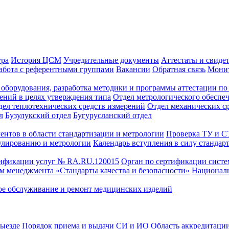
ура
История ЦСМ
Учредительные документы
Аттестаты и свиде
абота с референтными группами
Вакансии
Обратная связь
Монит
оборудования, разработка методики и программы аттестации по 
ений в целях утверждения типа
Отдел метрологического обеспе
дел теплотехнических средств измерений
Отдел механических с
л
Бузулукский отдел
Бугурусланский отдел
ентов в области стандартизации и метрологии
Проверка ТУ и 
улированию и метрологии
Календарь вступления в силу стандар
тификации услуг № RA.RU.120015
Орган по сертификации сист
тем менеджмента «Стандарты качества и безопасности»
Националь
ое обслуживание и ремонт медицинских изделий
выезде
Порядок приема и выдачи СИ и ИО
Область аккредитаци