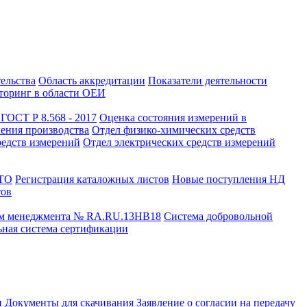
тельства
Область аккредитации
Показатели деятельности
оринг в области ОЕИ
ГОСТ Р 8.568 - 2017
Оценка состояния измерений в
чения производства
Отдел физико-химических средств
редств измерений
Отдел электрических средств измерений
СТО
Регистрация каталожных листов
Новые поступления НД
тов
ем менеджмента № RA.RU.13HB18
Система добровольной
ная система сертификации
и
Документы для скачивания
Заявление о согласии на передачу