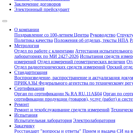
Заключение договоров
Электронный прейскурант
О компании
Поздравление со 100-летием Центра
Руководство
Структ
Политика качества
Положения об отделах, тексты НПА
Р
Метрология
Отдел по работе с клиентами
Аттестация испытательного 
лабораториях по МИ 2427-2026
Испытания средств измер
измерений
Отдел измерений геометрических величин
От
Отдел радиотехнических средств измерений
Орский отде
Стандартизация
Воспроизведение, распространение и актуализация докум
ПРИКАЗЫ Федерального агентства по техническому рег
Сертификация
Орган по сертификации № RA RU.11АБ04
Орган по сер
сертификации продукции (товаров), услуг (работ) и сис
Ремонт
Ремонт и техобслуживание средств измерений
Техническ
Испытания
Испытательная лаборатория
Электролаборатория
Заказчику
Росстандарт "вопросы и ответы"
Прием и выдача СИ на 