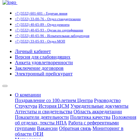
+7 (3532) 601-601 - Горячая линия
+7 (3532) 33-00-76 - Отдел стандартизации
+7 (3532) 40-65-89 - Отдел ремонта
+7 (3532) 40-65-93 - Орган по сертификации
+7 (3532) 40-65-96 - Испытательная лаборатория
+7 (3532) 33-05-93 - Отдел МОП
Личный кабинет
Версия для слабовидящих
Анкета удовлетворенности
Заключение договоров
Электронный прейскурант
О компании
Поздравление со 100-летием Центра
Руководство
Структура
История ЦСМ
Учредительные документы
Аттестаты и свидетельства
Область аккредитации
Показатели деятельности
Политика качества
Положения
об отделах, тексты НПА
Работа с референтными
группами
Вакансии
Обратная связь
Мониторинг в
области ОЕИ