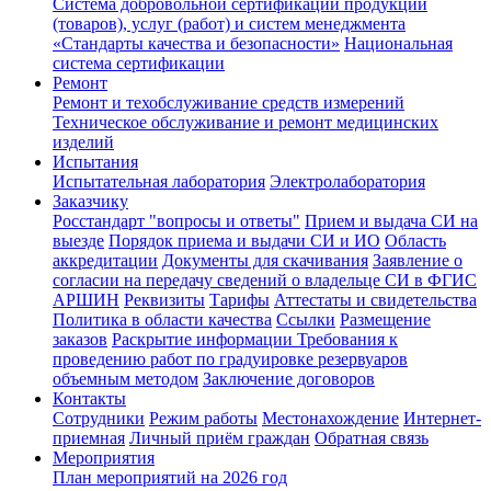
Система добровольной сертификации продукции
(товаров), услуг (работ) и систем менеджмента
«Стандарты качества и безопасности»
Национальная
система сертификации
Ремонт
Ремонт и техобслуживание средств измерений
Техническое обслуживание и ремонт медицинских
изделий
Испытания
Испытательная лаборатория
Электролаборатория
Заказчику
Росстандарт "вопросы и ответы"
Прием и выдача СИ на
выезде
Порядок приема и выдачи СИ и ИО
Область
аккредитации
Документы для скачивания
Заявление о
согласии на передачу сведений о владельце СИ в ФГИС
АРШИН
Реквизиты
Тарифы
Аттестаты и свидетельства
Политика в области качества
Ссылки
Размещение
заказов
Раскрытие информации
Требования к
проведению работ по градуировке резервуаров
объемным методом
Заключение договоров
Контакты
Сотрудники
Режим работы
Местонахождение
Интернет-
приемная
Личный приём граждан
Обратная связь
Мероприятия
План мероприятий на 2026 год