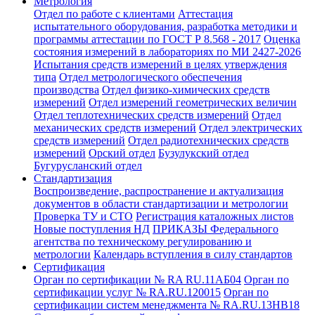
Метрология
Отдел по работе с клиентами
Аттестация
испытательного оборудования, разработка методики и
программы аттестации по ГОСТ Р 8.568 - 2017
Оценка
состояния измерений в лабораториях по МИ 2427-2026
Испытания средств измерений в целях утверждения
типа
Отдел метрологического обеспечения
производства
Отдел физико-химических средств
измерений
Отдел измерений геометрических величин
Отдел теплотехнических средств измерений
Отдел
механических средств измерений
Отдел электрических
средств измерений
Отдел радиотехнических средств
измерений
Орский отдел
Бузулукский отдел
Бугурусланский отдел
Стандартизация
Воспроизведение, распространение и актуализация
документов в области стандартизации и метрологии
Проверка ТУ и СТО
Регистрация каталожных листов
Новые поступления НД
ПРИКАЗЫ Федерального
агентства по техническому регулированию и
метрологии
Календарь вступления в силу стандартов
Сертификация
Орган по сертификации № RA RU.11АБ04
Орган по
сертификации услуг № RA.RU.120015
Орган по
сертификации систем менеджмента № RA.RU.13HB18