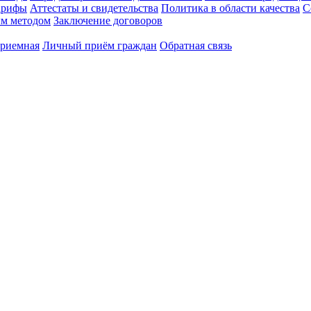
арифы
Аттестаты и свидетельства
Политика в области качества
С
ым методом
Заключение договоров
приемная
Личный приём граждан
Обратная связь