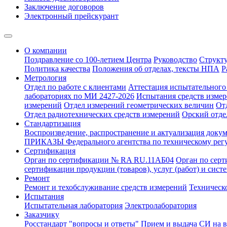
Заключение договоров
Электронный прейскурант
О компании
Поздравление со 100-летием Центра
Руководство
Структ
Политика качества
Положения об отделах, тексты НПА
Р
Метрология
Отдел по работе с клиентами
Аттестация испытательного 
лабораториях по МИ 2427-2026
Испытания средств измер
измерений
Отдел измерений геометрических величин
От
Отдел радиотехнических средств измерений
Орский отде
Стандартизация
Воспроизведение, распространение и актуализация докум
ПРИКАЗЫ Федерального агентства по техническому рег
Сертификация
Орган по сертификации № RA RU.11АБ04
Орган по сер
сертификации продукции (товаров), услуг (работ) и сис
Ремонт
Ремонт и техобслуживание средств измерений
Техническ
Испытания
Испытательная лаборатория
Электролаборатория
Заказчику
Росстандарт "вопросы и ответы"
Прием и выдача СИ на 