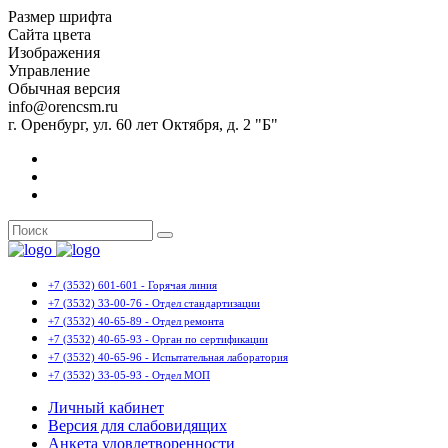
Размер шрифта
Сайта цвета
Изображения
Управление
Обычная версия
info@orencsm.ru
г. Оренбург, ул. 60 лет Октября, д. 2 "Б"
+7 (3532) 601-601 - Горячая линия
+7 (3532) 33-00-76 - Отдел стандартизации
+7 (3532) 40-65-89 - Отдел ремонта
+7 (3532) 40-65-93 - Орган по сертификации
+7 (3532) 40-65-96 - Испытательная лаборатория
+7 (3532) 33-05-93 - Отдел МОП
Личный кабинет
Версия для слабовидящих
Анкета удовлетворенности