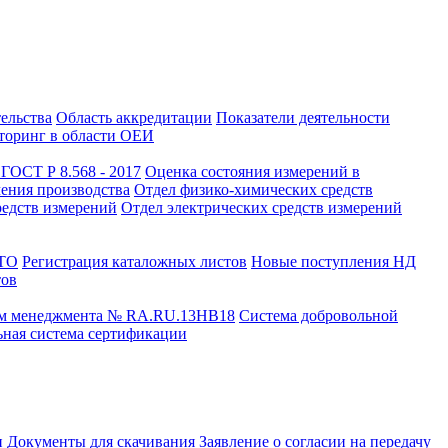
тельства
Область аккредитации
Показатели деятельности
оринг в области ОЕИ
ГОСТ Р 8.568 - 2017
Оценка состояния измерений в
чения производства
Отдел физико-химических средств
редств измерений
Отдел электрических средств измерений
СТО
Регистрация каталожных листов
Новые поступления НД
тов
ем менеджмента № RA.RU.13HB18
Система добровольной
ная система сертификации
и
Документы для скачивания
Заявление о согласии на передачу