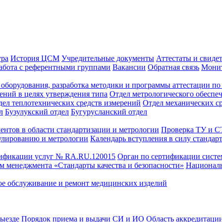
ура
История ЦСМ
Учредительные документы
Аттестаты и свиде
абота с референтными группами
Вакансии
Обратная связь
Монит
оборудования, разработка методики и программы аттестации по 
ений в целях утверждения типа
Отдел метрологического обеспе
дел теплотехнических средств измерений
Отдел механических с
л
Бузулукский отдел
Бугурусланский отдел
ентов в области стандартизации и метрологии
Проверка ТУ и 
улированию и метрологии
Календарь вступления в силу стандар
тификации услуг № RA.RU.120015
Орган по сертификации сист
тем менеджмента «Стандарты качества и безопасности»
Националь
ое обслуживание и ремонт медицинских изделий
выезде
Порядок приема и выдачи СИ и ИО
Область аккредитаци