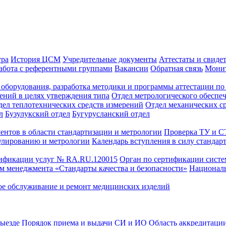
ура
История ЦСМ
Учредительные документы
Аттестаты и свиде
абота с референтными группами
Вакансии
Обратная связь
Монит
оборудования, разработка методики и программы аттестации по 
ений в целях утверждения типа
Отдел метрологического обеспе
дел теплотехнических средств измерений
Отдел механических с
л
Бузулукский отдел
Бугурусланский отдел
ентов в области стандартизации и метрологии
Проверка ТУ и 
улированию и метрологии
Календарь вступления в силу стандар
тификации услуг № RA.RU.120015
Орган по сертификации сист
тем менеджмента «Стандарты качества и безопасности»
Националь
ое обслуживание и ремонт медицинских изделий
выезде
Порядок приема и выдачи СИ и ИО
Область аккредитаци