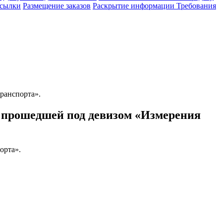
сылки
Размещение заказов
Раскрытие информации
Требования
ранспорта».
 прошедшей под девизом «Измерения
орта».