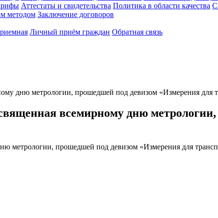
арифы
Аттестаты и свидетельства
Политика в области качества
С
ым методом
Заключение договоров
приемная
Личный приём граждан
Обратная связь
ому дню метрологии, прошедшей под девизом «Измерения для т
священная всемирному дню метрологии,
ню метрологии, прошедшей под девизом «Измерения для трансп