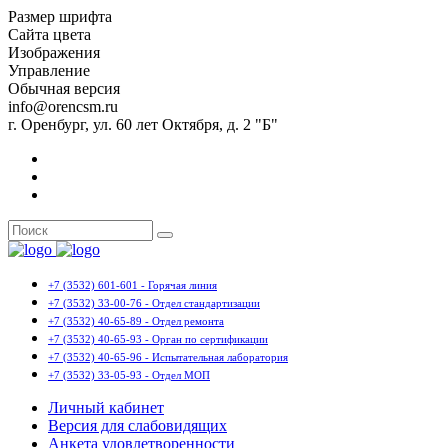
Размер шрифта
Сайта цвета
Изображения
Управление
Обычная версия
info@orencsm.ru
г. Оренбург, ул. 60 лет Октября, д. 2 "Б"
+7 (3532) 601-601 - Горячая линия
+7 (3532) 33-00-76 - Отдел стандартизации
+7 (3532) 40-65-89 - Отдел ремонта
+7 (3532) 40-65-93 - Орган по сертификации
+7 (3532) 40-65-96 - Испытательная лаборатория
+7 (3532) 33-05-93 - Отдел МОП
Личный кабинет
Версия для слабовидящих
Анкета удовлетворенности