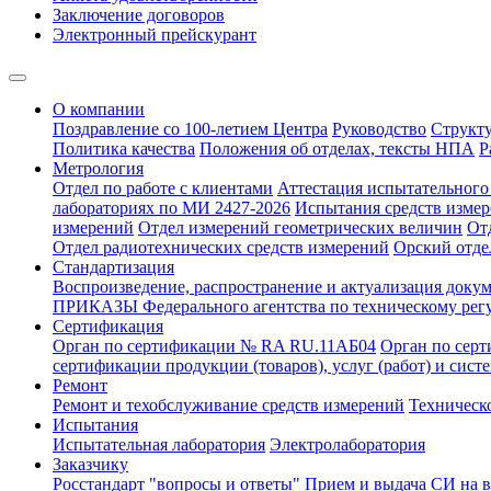
Заключение договоров
Электронный прейскурант
О компании
Поздравление со 100-летием Центра
Руководство
Структ
Политика качества
Положения об отделах, тексты НПА
Р
Метрология
Отдел по работе с клиентами
Аттестация испытательного 
лабораториях по МИ 2427-2026
Испытания средств измер
измерений
Отдел измерений геометрических величин
От
Отдел радиотехнических средств измерений
Орский отде
Стандартизация
Воспроизведение, распространение и актуализация докум
ПРИКАЗЫ Федерального агентства по техническому рег
Сертификация
Орган по сертификации № RA RU.11АБ04
Орган по сер
сертификации продукции (товаров), услуг (работ) и сис
Ремонт
Ремонт и техобслуживание средств измерений
Техническ
Испытания
Испытательная лаборатория
Электролаборатория
Заказчику
Росстандарт "вопросы и ответы"
Прием и выдача СИ на 