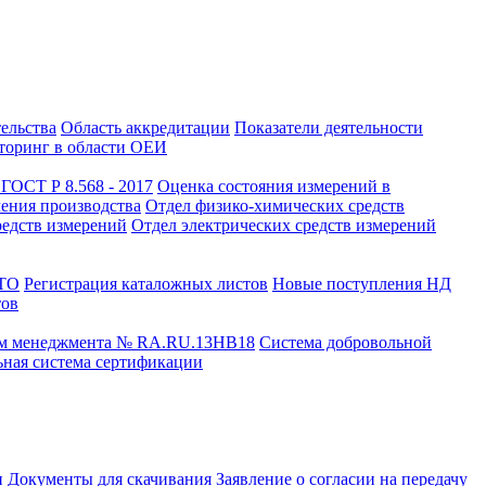
тельства
Область аккредитации
Показатели деятельности
оринг в области ОЕИ
ГОСТ Р 8.568 - 2017
Оценка состояния измерений в
чения производства
Отдел физико-химических средств
редств измерений
Отдел электрических средств измерений
СТО
Регистрация каталожных листов
Новые поступления НД
тов
ем менеджмента № RA.RU.13HB18
Система добровольной
ная система сертификации
и
Документы для скачивания
Заявление о согласии на передачу