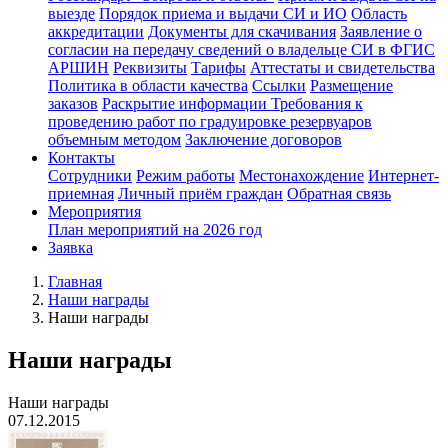
выезде
Порядок приема и выдачи СИ и ИО
Область
аккредитации
Документы для скачивания
Заявление о
согласии на передачу сведений о владельце СИ в ФГИС
АРШИН
Реквизиты
Тарифы
Аттестаты и свидетельства
Политика в области качества
Ссылки
Размещение
заказов
Раскрытие информации
Требования к
проведению работ по градуировке резервуаров
объемным методом
Заключение договоров
Контакты
Сотрудники
Режим работы
Местонахождение
Интернет-
приемная
Личный приём граждан
Обратная связь
Мероприятия
План мероприятий на 2026 год
Заявка
Главная
Наши награды
Наши награды
Наши награды
Наши награды
07.12.2015