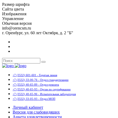
Размер шрифта
Сайта цвета
Изображения
Управление
Обычная версия
info@orencsm.ru
г. Оренбург, ул. 60 лет Октября, д. 2 "Б"
+7 (3532) 601-601 - Горячая линия
+7 (3532) 33-00-76 - Отдел стандартизации
+7 (3532) 40-65-89 - Отдел ремонта
+7 (3532) 40-65-93 - Орган по сертификации
+7 (3532) 40-65-96 - Испытательная лаборатория
+7 (3532) 33-05-93 - Отдел МОП
Личный кабинет
Версия для слабовидящих
Анкета удовлетворенности