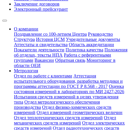
Заключение договоров
Электронный прейскурант
О компании
Поздравление со 100-летием Центра
Руководство
Структура
История ЦСМ
Учредительные документы
Аттестаты и свидетельства
Область аккредитации
Показатели деятельности
Политика качества
Положения
об отделах, тексты НПА
Работа с референтными
группами
Вакансии
Обратная связь
Мониторинг в
области ОЕИ
Метрология
Отдел по работе с клиентами
Аттестация
испытательного оборудования, разработка методики и
программы аттестации по ГОСТ Р 8.568 - 2017
Оценка
состояния измерений в лабораториях по МИ 2427-2026
Испытания средств измерений в целях утверждения
типа
Отдел метрологического обеспечения
производства
Отдел физико-химических средств
измерений
Отдел измерений геометрических величин
Отдел теплотехнических средств измерений
Отдел
механических средств измерений
Отдел электрических
средств измерений
Отдел радиотехнических средств