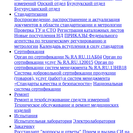
измерений
Орский отдел
Бузулукский отдел
Бугурусланский отдел
Стандартизация
Воспроизведение, распространение и актуализация
документов в области стандартизации и метрологии
Проверка ТУ и СТО
Регистрация каталожных листов
Новые поступления НД
ПРИКАЗЫ Федерального
агентства по техническому регулированию и
метрологии
Календарь вступления в силу стандартов
Сертификация
Орган по сертификации № RA RU.11АБ04
Орган по
сертификации услуг № RA.RU.120015
Орган по
сертификации систем менеджмента № RA.RU.13HB18
Система добровольной сертификации продукции
(товаров), услуг (работ) и систем менеджмента
«Стандарты качества и безопасности»
Национальная
система сертификации
Ремонт
Ремонт и техобслуживание средств измерений
Техническое обслуживание и ремонт медицинских
изделий
Испытания
Испытательная лаборатория
Электролаборатория
Заказчику
Росстандарт "вопросы и ответы"
Прием и выдача СИ на