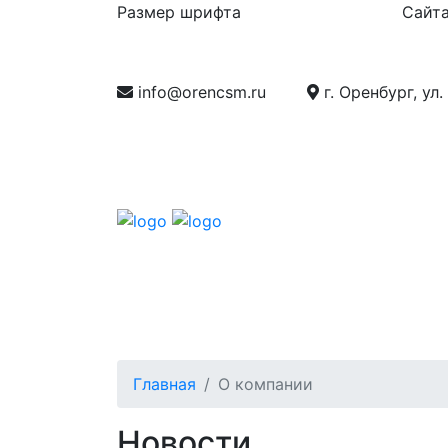
Размер шрифта
Сайта
info@orencsm.ru
г. Оренбург, ул.
О компании
Метрология
Станд
Главная
О компании
Новости