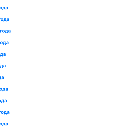
года
года
года
года
ода
ода
да
года
ода
года
года