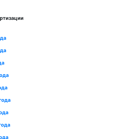
артизации
да
да
да
ода
ода
года
ода
года
ода