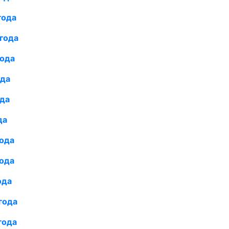
года
года
года
ода
ода
да
года
года
ода
года
года