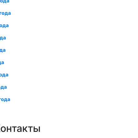
года
года
года
ода
да
да
ода
ода
года
онтакты