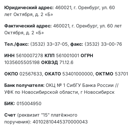
Юридический адрес:
460021, г. Оренбург, ул. 60
лет Октября, д. 2 «Б»
Фактический адрес:
460021, г. Оренбург, ул. 60 лет
Октября, д. 2 «Б»
Тел./факс:
(3532) 33–37-05,
факс:
(3532) 33–00-76
ИНН
5610007278
КПП
561001001
ОГРН
1035605505198
ОКВЭД
71.12.6
ОКПО
02567633,
ОКАТО
53401000000,
ОКТМО
53701
Банк получателя:
ОКЦ № 1 СибГУ Банка России //
УФК по Новосибирской области, г Новосибирск
БИК:
015004950
Счет
(реквизит "15" платёжного
поручения): 40102810445370000043