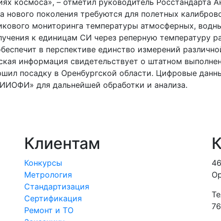
ях космоса», – отметил руководитель Росстандарта А
а нового поколения требуются для полетных калибро
икового мониторинга температуры атмосферных, водны
лучения к единицам СИ через реперную температуру ра
обеспечит в перспективе единство измерений различно
еская информация свидетельствует о штатном выполне
шил посадку в Оренбургской области. Цифровые данны
ИИОФИ» для дальнейшей обработки и анализа.
Клиентам
К
Конкурсы
46
Метрология
Ор
Стандартизация
Те
Сертификация
76
Ремонт и ТО