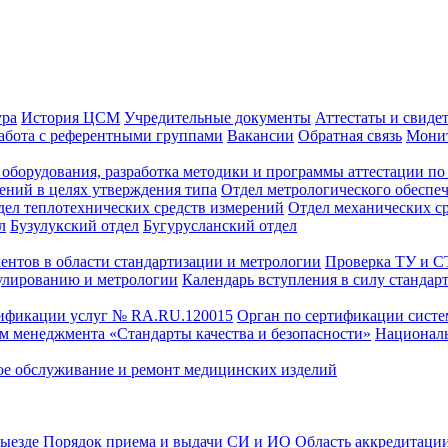
ура
История ЦСМ
Учредительные документы
Аттестаты и свиде
абота с референтными группами
Вакансии
Обратная связь
Монит
оборудования, разработка методики и программы аттестации по 
ений в целях утверждения типа
Отдел метрологического обеспе
дел теплотехнических средств измерений
Отдел механических с
л
Бузулукский отдел
Бугурусланский отдел
ентов в области стандартизации и метрологии
Проверка ТУ и 
улированию и метрологии
Календарь вступления в силу стандар
тификации услуг № RA.RU.120015
Орган по сертификации сист
тем менеджмента «Стандарты качества и безопасности»
Националь
ое обслуживание и ремонт медицинских изделий
выезде
Порядок приема и выдачи СИ и ИО
Область аккредитаци