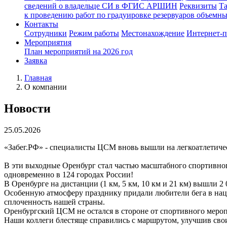
сведений о владельце СИ в ФГИС АРШИН
Реквизиты
Т
к проведению работ по градуировке резервуаров объемн
Контакты
Сотрудники
Режим работы
Местонахождение
Интернет-
Мероприятия
План мероприятий на 2026 год
Заявка
Главная
О компании
Новости
25.05.2026
«Забег.РФ» - специалисты ЦСМ вновь вышли на легкоатлетич
В эти выходные Оренбург стал частью масштабного спортивног
одновременно в 124 городах России!
В Оренбурге на дистанции (1 км, 5 км, 10 км и 21 км) вышли 2
Особенную атмосферу празднику придали любители бега в нац
сплоченность нашей страны.
Оренбургский ЦСМ не остался в стороне от спортивного мероп
Наши коллеги блестяще справились с маршрутом, улучшив свои