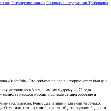
сылки
Размещение заказов
Раскрытие информации
Требования
на «Забег.РФ». Это событие вошло в историю: старт был дан
нику исполнилось 8 лет, а самому мудрому — 72 года.
у единства народов России, подчеркнув многообразие и
 Римма Кальметова, Ренис Давлетшин и Евгений Чертушко.
а. Отметили этот весенний солнечный день зарядом бодрости