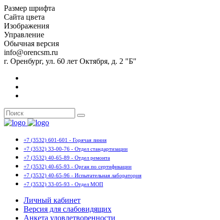
Размер шрифта
Сайта цвета
Изображения
Управление
Обычная версия
info@orencsm.ru
г. Оренбург, ул. 60 лет Октября, д. 2 "Б"
+7 (3532) 601-601 - Горячая линия
+7 (3532) 33-00-76 - Отдел стандартизации
+7 (3532) 40-65-89 - Отдел ремонта
+7 (3532) 40-65-93 - Орган по сертификации
+7 (3532) 40-65-96 - Испытательная лаборатория
+7 (3532) 33-05-93 - Отдел МОП
Личный кабинет
Версия для слабовидящих
Анкета удовлетворенности