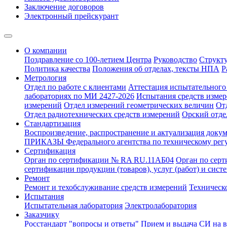
Заключение договоров
Электронный прейскурант
О компании
Поздравление со 100-летием Центра
Руководство
Структ
Политика качества
Положения об отделах, тексты НПА
Р
Метрология
Отдел по работе с клиентами
Аттестация испытательного 
лабораториях по МИ 2427-2026
Испытания средств измер
измерений
Отдел измерений геометрических величин
От
Отдел радиотехнических средств измерений
Орский отде
Стандартизация
Воспроизведение, распространение и актуализация докум
ПРИКАЗЫ Федерального агентства по техническому рег
Сертификация
Орган по сертификации № RA RU.11АБ04
Орган по сер
сертификации продукции (товаров), услуг (работ) и сис
Ремонт
Ремонт и техобслуживание средств измерений
Техническ
Испытания
Испытательная лаборатория
Электролаборатория
Заказчику
Росстандарт "вопросы и ответы"
Прием и выдача СИ на 