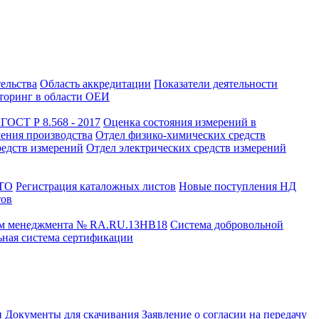
тельства
Область аккредитации
Показатели деятельности
оринг в области ОЕИ
ГОСТ Р 8.568 - 2017
Оценка состояния измерений в
чения производства
Отдел физико-химических средств
редств измерений
Отдел электрических средств измерений
СТО
Регистрация каталожных листов
Новые поступления НД
тов
ем менеджмента № RA.RU.13HB18
Система добровольной
ная система сертификации
и
Документы для скачивания
Заявление о согласии на передачу