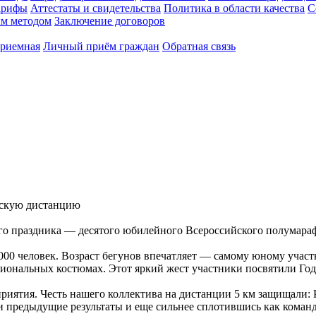
арифы
Аттестаты и свидетельства
Политика в области качества
С
ым методом
Заключение договоров
приемная
Личный приём граждан
Обратная связь
ескую дистанцию
о праздника — десятого юбилейного Всероссийского полумарафо
 000 человек. Возраст бегунов впечатляет — самому юному участ
иональных костюмах. Этот яркий жест участники посвятили Год
риятия. Честь нашего коллектива на дистанции 5 км защищали:
 предыдущие результаты и еще сильнее сплотившись как команд