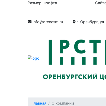
Размер шрифта
Сайта
info@orencsm.ru
г. Оренбург, ул.
О компании
Метрология
Станд
Главная
О компании