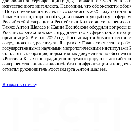
добровольной сертификации (СДС) в области искусственного и
искусственного интеллекта. Напомним, что обе эксперты обоих
«Искусственный интеллект», созданного в 2025 году по иници
Помимо этого, стороны обсудили совместную работу в сфере м
Российской Федерации и Республики Казахстан соглашения о п
Также Антон Шалаев и Жанна Есенбекова обсудили вопросы ц
Российско-казахстанское сотрудничество в сфере стандартизац
организаций. В июле 2022 года Росстандарт и Комитет техни
сотрудничестве, реализуемый в рамках Плана совместных рабо
государственными научными метрологическими институтами Рос
стандартных образцов, нормативных документов по обеспече
«Россия и Казахстан традиционно демонстрируют высокий уров
совершенствованию эталонной базы, цифровизации и внедрени
отметил руководитель Росстандарта Антон Шалаев.
Возврат к списку