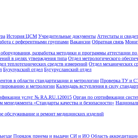
ура
История ЦСМ
Учредительные документы
Аттестаты и свиде
абота с референтными группами
Вакансии
Обратная связь
Монит
оборудования, разработка методики и программы аттестации по 
ений в целях утверждения типа
Отдел метрологического обеспе
дел теплотехнических средств измерений
Отдел механических с
л
Бузулукский отдел
Бугурусланский отдел
ентов в области стандартизации и метрологии
Проверка ТУ и 
улированию и метрологии
Календарь вступления в силу стандар
тификации услуг № RA.RU.120015
Орган по сертификации сист
тем менеджмента «Стандарты качества и безопасности»
Националь
ое обслуживание и ремонт медицинских изделий
выезде
Порядок приема и выдачи СИ и ИО
Область аккредитаци