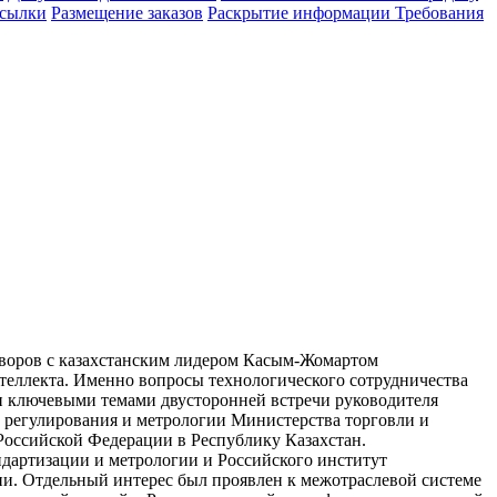
сылки
Размещение заказов
Раскрытие информации
Требования
оров с казахстанским лидером Касым-Жомартом
нтеллекта. Именно вопросы технологического сотрудничества
ли ключевыми темами двусторонней встречи руководителя
 регулирования и метрологии Министерства торговли и
Российской Федерации в Республику Казахстан.
ндартизации и метрологии и Российского институт
и. Отдельный интерес был проявлен к межотраслевой системе