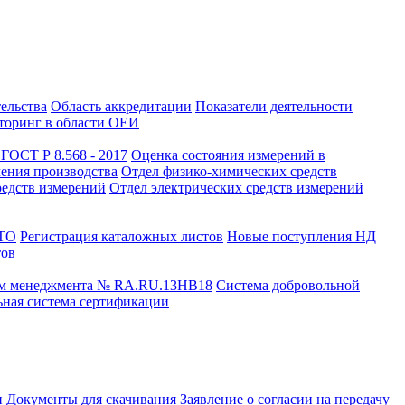
тельства
Область аккредитации
Показатели деятельности
оринг в области ОЕИ
ГОСТ Р 8.568 - 2017
Оценка состояния измерений в
чения производства
Отдел физико-химических средств
редств измерений
Отдел электрических средств измерений
СТО
Регистрация каталожных листов
Новые поступления НД
тов
ем менеджмента № RA.RU.13HB18
Система добровольной
ная система сертификации
и
Документы для скачивания
Заявление о согласии на передачу