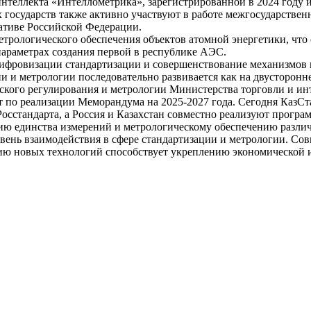
нтеллекта «Интеллометрика», зарегистрированной в 2024 году 
 государств также активно участвуют в работе межгосударствен
ативе Российской Федерации.
етрологического обеспечения объектов атомной энергетики, что
араметрах создания первой в республике АЭС.
ифровизации стандартизации и совершенствование механизмов 
ии и метрологии последовательно развивается как на двусторон
ческого регулирования и метрологии Министерства торговли и и
т по реализации Меморандума на 2025-2027 года. Сегодня КазСт
стандарта, а Россия и Казахстан совместно реализуют програм
нию единства измерений и метрологическому обеспечению разл
ень взаимодействия в сфере стандартизации и метрологии. Сов
ю новых технологий способствует укреплению экономической ин