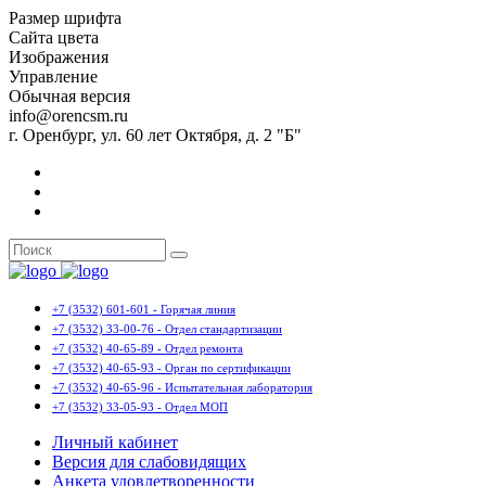
Размер шрифта
Сайта цвета
Изображения
Управление
Обычная версия
info@orencsm.ru
г. Оренбург, ул. 60 лет Октября, д. 2 "Б"
+7 (3532) 601-601 - Горячая линия
+7 (3532) 33-00-76 - Отдел стандартизации
+7 (3532) 40-65-89 - Отдел ремонта
+7 (3532) 40-65-93 - Орган по сертификации
+7 (3532) 40-65-96 - Испытательная лаборатория
+7 (3532) 33-05-93 - Отдел МОП
Личный кабинет
Версия для слабовидящих
Анкета удовлетворенности