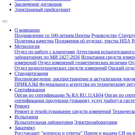
Заключение договоров
Электронный прейскурант
О компании
Поздравление со 100-летием Центра
Руководство
Структ
Политика качества
Положения об отделах, тексты НПА
Р
Метрология
Отдел по работе с клиентами
Аттестация испытательного 
лабораториях по МИ 2427-2026
Испытания средств измер
измерений
Отдел измерений геометрических величин
От
Отдел радиотехнических средств измерений
Орский отде
Стандартизация
Воспроизведение, распространение и актуализация докум
ПРИКАЗЫ Федерального агентства по техническому рег
Сертификация
Орган по сертификации № RA RU.11АБ04
Орган по сер
сертификации продукции (товаров), услуг (работ) и сис
Ремонт
Ремонт и техобслуживание средств измерений
Техническ
Испытания
Испытательная лаборатория
Электролаборатория
Заказчику
Росстандарт "вопросы и ответы"
Прием и выдача СИ на 