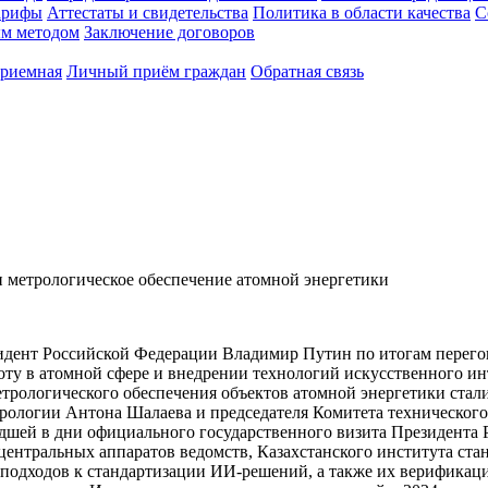
арифы
Аттестаты и свидетельства
Политика в области качества
С
ым методом
Заключение договоров
приемная
Личный приём граждан
Обратная связь
нт Российской Федерации Владимир Путин по итогам перегов
оту в атомной сфере и внедрении технологий искусственного и
етрологического обеспечения объектов атомной энергетики ста
трологии Антона Шалаева и председателя Комитета технического
шей в дни официального государственного визита Президента 
центральных аппаратов ведомств, Казахстанского института ста
подходов к стандартизации ИИ-решений, а также их верификаци