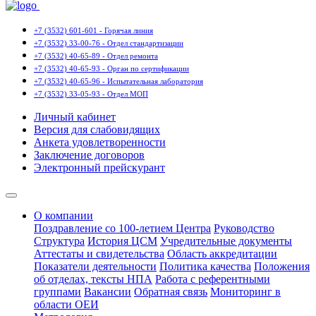
+7 (3532) 601-601 - Горячая линия
+7 (3532) 33-00-76 - Отдел стандартизации
+7 (3532) 40-65-89 - Отдел ремонта
+7 (3532) 40-65-93 - Орган по сертификации
+7 (3532) 40-65-96 - Испытательная лаборатория
+7 (3532) 33-05-93 - Отдел МОП
Личный кабинет
Версия для слабовидящих
Анкета удовлетворенности
Заключение договоров
Электронный прейскурант
О компании
Поздравление со 100-летием Центра
Руководство
Структура
История ЦСМ
Учредительные документы
Аттестаты и свидетельства
Область аккредитации
Показатели деятельности
Политика качества
Положения
об отделах, тексты НПА
Работа с референтными
группами
Вакансии
Обратная связь
Мониторинг в
области ОЕИ