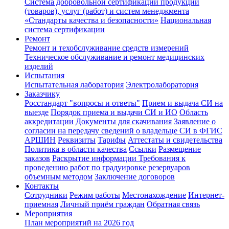
Система добровольной сертификации продукции
(товаров), услуг (работ) и систем менеджмента
«Стандарты качества и безопасности»
Национальная
система сертификации
Ремонт
Ремонт и техобслуживание средств измерений
Техническое обслуживание и ремонт медицинских
изделий
Испытания
Испытательная лаборатория
Электролаборатория
Заказчику
Росстандарт "вопросы и ответы"
Прием и выдача СИ на
выезде
Порядок приема и выдачи СИ и ИО
Область
аккредитации
Документы для скачивания
Заявление о
согласии на передачу сведений о владельце СИ в ФГИС
АРШИН
Реквизиты
Тарифы
Аттестаты и свидетельства
Политика в области качества
Ссылки
Размещение
заказов
Раскрытие информации
Требования к
проведению работ по градуировке резервуаров
объемным методом
Заключение договоров
Контакты
Сотрудники
Режим работы
Местонахождение
Интернет-
приемная
Личный приём граждан
Обратная связь
Мероприятия
План мероприятий на 2026 год