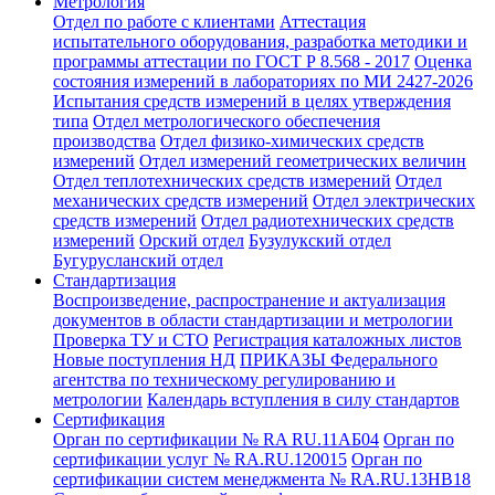
Метрология
Отдел по работе с клиентами
Аттестация
испытательного оборудования, разработка методики и
программы аттестации по ГОСТ Р 8.568 - 2017
Оценка
состояния измерений в лабораториях по МИ 2427-2026
Испытания средств измерений в целях утверждения
типа
Отдел метрологического обеспечения
производства
Отдел физико-химических средств
измерений
Отдел измерений геометрических величин
Отдел теплотехнических средств измерений
Отдел
механических средств измерений
Отдел электрических
средств измерений
Отдел радиотехнических средств
измерений
Орский отдел
Бузулукский отдел
Бугурусланский отдел
Стандартизация
Воспроизведение, распространение и актуализация
документов в области стандартизации и метрологии
Проверка ТУ и СТО
Регистрация каталожных листов
Новые поступления НД
ПРИКАЗЫ Федерального
агентства по техническому регулированию и
метрологии
Календарь вступления в силу стандартов
Сертификация
Орган по сертификации № RA RU.11АБ04
Орган по
сертификации услуг № RA.RU.120015
Орган по
сертификации систем менеджмента № RA.RU.13HB18