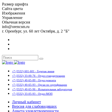
Размер шрифта
Сайта цвета
Изображения
Управление
Обычная версия
info@orencsm.ru
г. Оренбург, ул. 60 лет Октября, д. 2 "Б"
+7 (3532) 601-601 - Горячая линия
+7 (3532) 33-00-76 - Отдел стандартизации
+7 (3532) 40-65-89 - Отдел ремонта
+7 (3532) 40-65-93 - Орган по сертификации
+7 (3532) 40-65-96 - Испытательная лаборатория
+7 (3532) 33-05-93 - Отдел МОП
Личный кабинет
Версия для слабовидящих
Анкета удовлетворенности