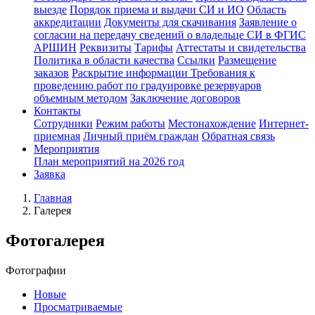
выезде
Порядок приема и выдачи СИ и ИО
Область
аккредитации
Документы для скачивания
Заявление о
согласии на передачу сведений о владельце СИ в ФГИС
АРШИН
Реквизиты
Тарифы
Аттестаты и свидетельства
Политика в области качества
Ссылки
Размещение
заказов
Раскрытие информации
Требования к
проведению работ по градуировке резервуаров
объемным методом
Заключение договоров
Контакты
Сотрудники
Режим работы
Местонахождение
Интернет-
приемная
Личный приём граждан
Обратная связь
Мероприятия
План мероприятий на 2026 год
Заявка
Главная
Галерея
Фотогалерея
Фотографии
Новые
Просматриваемые