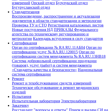
измерений
Орский отдел
Бузулукский отдел
Бугурусланский отдел
Стандартизация
Воспроизведение, распространение и актуализация
документов в области стандартизации и метрологии
Проверка ТУ и СТО
Регистрация каталожных листов
Новые поступления НД
ПРИКАЗЫ Федерального
агентства по техническому регулированию и
метрологии
Календарь вступления в силу стандартов
Сертификация
Орган по сертификации № RA RU.11АБ04
Орган по
сертификации услуг № RA.RU.120015
Орган по
сертификации систем менеджмента № RA.RU.13HB18
Система добровольной сертификации продукции
(товаров), услуг (работ) и систем менеджмента
«Стандарты качества и безопасности»
Национальная
система сертификации
Ремонт
Ремонт и техобслуживание средств измерений
Техническое обслуживание и ремонт медицинских
изделий
Испытания
Испытательная лаборатория
Электролаборатория
Заказчику
Росстандарт "вопросы и ответы"
Прием и выдача СИ на