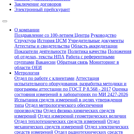
Заключение договоров
Электронный прейскурант
О компании
Поздравление со 100-летием Центра
Руководство
Структура
История ЦСМ
Учредительные документы
Аттестаты и свидетельства
Область аккредитации
Показатели деятельности
Политика качества
Положения
об отделах, тексты НПА
Работа с референтными
группами
Вакансии
Обратная связь
Мониторинг в
области ОЕИ
Метрология
Отдел по работе с клиентами
Аттестация
испытательного оборудования, разработка методики и
программы аттестации по ГОСТ Р 8.568 - 2017
Оценка
состояния измерений в лабораториях по МИ 2427-2026
Испытания средств измерений в целях утверждения
типа
Отдел метрологического обеспечения
производства
Отдел физико-химических средств
измерений
Отдел измерений геометрических величин
Отдел теплотехнических средств измерений
Отдел
механических средств измерений
Отдел электрических
средств измерений
Отдел радиотехнических средств