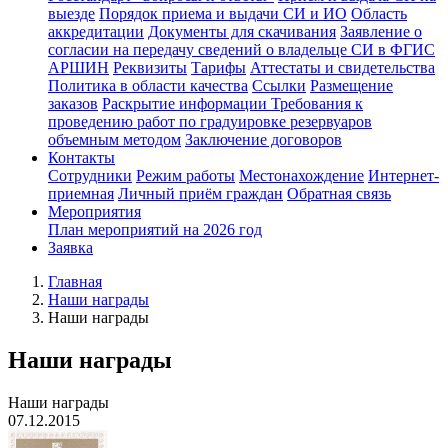
выезде
Порядок приема и выдачи СИ и ИО
Область
аккредитации
Документы для скачивания
Заявление о
согласии на передачу сведений о владельце СИ в ФГИС
АРШИН
Реквизиты
Тарифы
Аттестаты и свидетельства
Политика в области качества
Ссылки
Размещение
заказов
Раскрытие информации
Требования к
проведению работ по градуировке резервуаров
объемным методом
Заключение договоров
Контакты
Сотрудники
Режим работы
Местонахождение
Интернет-
приемная
Личный приём граждан
Обратная связь
Мероприятия
План мероприятий на 2026 год
Заявка
Главная
Наши награды
Наши награды
Наши награды
Наши награды
07.12.2015