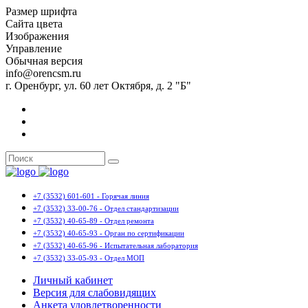
Размер шрифта
Сайта цвета
Изображения
Управление
Обычная версия
info@orencsm.ru
г. Оренбург, ул. 60 лет Октября, д. 2 "Б"
+7 (3532) 601-601 - Горячая линия
+7 (3532) 33-00-76 - Отдел стандартизации
+7 (3532) 40-65-89 - Отдел ремонта
+7 (3532) 40-65-93 - Орган по сертификации
+7 (3532) 40-65-96 - Испытательная лаборатория
+7 (3532) 33-05-93 - Отдел МОП
Личный кабинет
Версия для слабовидящих
Анкета удовлетворенности