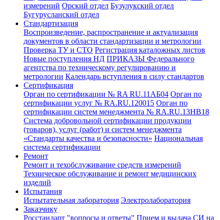
измерений
Орский отдел
Бузулукский отдел
Бугурусланский отдел
Стандартизация
Воспроизведение, распространение и актуализация
документов в области стандартизации и метрологии
Проверка ТУ и СТО
Регистрация каталожных листов
Новые поступления НД
ПРИКАЗЫ Федерального
агентства по техническому регулированию и
метрологии
Календарь вступления в силу стандартов
Сертификация
Орган по сертификации № RA RU.11АБ04
Орган по
сертификации услуг № RA.RU.120015
Орган по
сертификации систем менеджмента № RA.RU.13HB18
Система добровольной сертификации продукции
(товаров), услуг (работ) и систем менеджмента
«Стандарты качества и безопасности»
Национальная
система сертификации
Ремонт
Ремонт и техобслуживание средств измерений
Техническое обслуживание и ремонт медицинских
изделий
Испытания
Испытательная лаборатория
Электролаборатория
Заказчику
Росстандарт "вопросы и ответы"
Прием и выдача СИ на