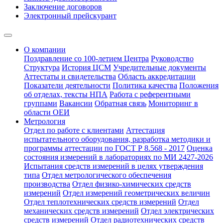
Заключение договоров
Электронный прейскурант
О компании
Поздравление со 100-летием Центра
Руководство
Структура
История ЦСМ
Учредительные документы
Аттестаты и свидетельства
Область аккредитации
Показатели деятельности
Политика качества
Положения
об отделах, тексты НПА
Работа с референтными
группами
Вакансии
Обратная связь
Мониторинг в
области ОЕИ
Метрология
Отдел по работе с клиентами
Аттестация
испытательного оборудования, разработка методики и
программы аттестации по ГОСТ Р 8.568 - 2017
Оценка
состояния измерений в лабораториях по МИ 2427-2026
Испытания средств измерений в целях утверждения
типа
Отдел метрологического обеспечения
производства
Отдел физико-химических средств
измерений
Отдел измерений геометрических величин
Отдел теплотехнических средств измерений
Отдел
механических средств измерений
Отдел электрических
средств измерений
Отдел радиотехнических средств