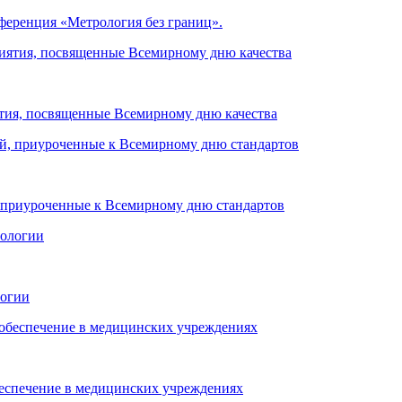
нференция «Метрология без границ».
тия, посвященные Всемирному дню качества
, приуроченные к Всемирному дню стандартов
логии
беспечение в медицинских учреждениях