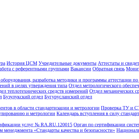
ура
История ЦСМ
Учредительные документы
Аттестаты и свиде
абота с референтными группами
Вакансии
Обратная связь
Монит
оборудования, разработка методики и программы аттестации по 
ений в целях утверждения типа
Отдел метрологического обеспе
дел теплотехнических средств измерений
Отдел механических с
л
Бузулукский отдел
Бугурусланский отдел
ентов в области стандартизации и метрологии
Проверка ТУ и 
улированию и метрологии
Календарь вступления в силу стандар
тификации услуг № RA.RU.120015
Орган по сертификации сист
тем менеджмента «Стандарты качества и безопасности»
Националь