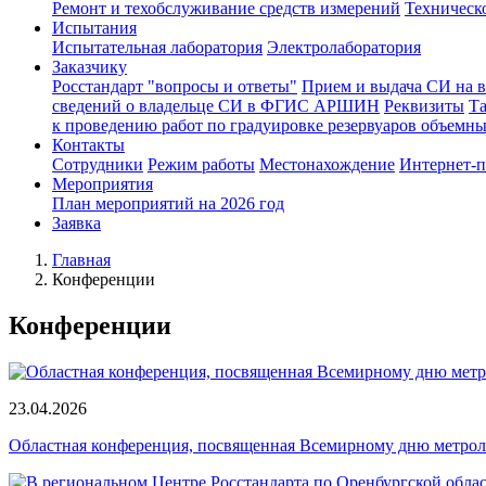
Ремонт и техобслуживание средств измерений
Техническ
Испытания
Испытательная лаборатория
Электролаборатория
Заказчику
Росстандарт "вопросы и ответы"
Прием и выдача СИ на 
сведений о владельце СИ в ФГИС АРШИН
Реквизиты
Т
к проведению работ по градуировке резервуаров объемн
Контакты
Сотрудники
Режим работы
Местонахождение
Интернет-
Мероприятия
План мероприятий на 2026 год
Заявка
Главная
Конференции
Конференции
23.04.2026
Областная конференция, посвященная Всемирному дню метро