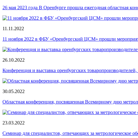
26 мая 2023 года В Оренбурге прошла ежегодная областная ко
11.11.2022
11 ноября 2022 в ФБУ «Оренбургский ЦСМ» прошли мероприя
26.10.2022
Конференция и выставка оренбургских товаропроизводителей
30.05.2022
Областная конференция, посвященная Всемирному дню метро
23.03.2022
Семинар для специалистов, отвечающих за метрологическое о