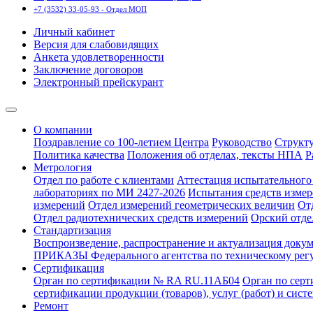
+7 (3532) 33-05-93 - Отдел МОП
Личный кабинет
Версия для слабовидящих
Анкета удовлетворенности
Заключение договоров
Электронный прейскурант
О компании
Поздравление со 100-летием Центра
Руководство
Структ
Политика качества
Положения об отделах, тексты НПА
Р
Метрология
Отдел по работе с клиентами
Аттестация испытательного 
лабораториях по МИ 2427-2026
Испытания средств измер
измерений
Отдел измерений геометрических величин
От
Отдел радиотехнических средств измерений
Орский отде
Стандартизация
Воспроизведение, распространение и актуализация докум
ПРИКАЗЫ Федерального агентства по техническому рег
Сертификация
Орган по сертификации № RA RU.11АБ04
Орган по сер
сертификации продукции (товаров), услуг (работ) и сис
Ремонт