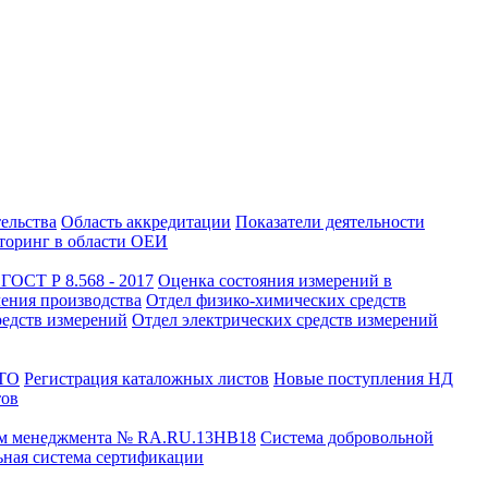
тельства
Область аккредитации
Показатели деятельности
оринг в области ОЕИ
ГОСТ Р 8.568 - 2017
Оценка состояния измерений в
чения производства
Отдел физико-химических средств
редств измерений
Отдел электрических средств измерений
СТО
Регистрация каталожных листов
Новые поступления НД
тов
ем менеджмента № RA.RU.13HB18
Система добровольной
ная система сертификации