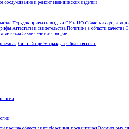
ое обслуживание и ремонт медицинских изделий
выезде
Порядок приема и выдачи СИ и ИО
Область аккредитаци
арифы
Аттестаты и свидетельства
Политика в области качества
С
ым методом
Заключение договоров
приемная
Личный приём граждан
Обратная связь
логии