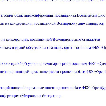
и прошла областная конференция, посвященная Всемирному дню
и на конференции, посвященной Всемирному дню стандартов
ских изделий обсудили на семинаре, организованном ФБУ «Ор
низаций пищевой промышленности прошел на базе ФБУ «Оренб